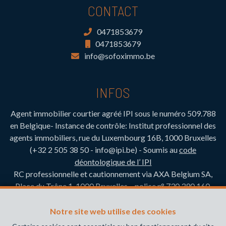
CONTACT
0471853679
0471853679
info@sofoximmo.be
INFOS
Agent immobilier courtier agréé IPI sous le numéro 509.788
en Belgique- Instance de contrôle: Institut professionnel des
agents immobiliers, rue du Luxembourg 16B, 1000 Bruxelles
(+32 2 505 38 50 - info@ipi.be) - Soumis au
code
déontologique de l’ IPI
RC professionnelle et cautionnement via AXA Belgium SA,
Place du Trône 1, 1000 Bruxelles – police n° 730.390.160.
Couverture valable pour les activités réalisées en Belgique
Notre site web utilise des cookies
Adresse du siège: Sofoximmo SRL, rue Brison 52, 1480