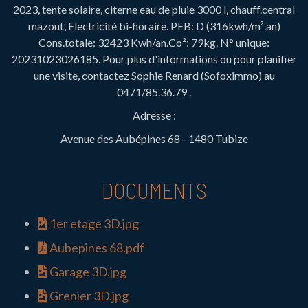
2023, tente solaire, citerne eau de pluie 3000 l, chauff.central
mazout, Electricité bi-horaire. PEB: D (316kwh/m².an)
Cons.totale: 32423 Kwh/an.Co²: 79kg. N° unique:
20231023026185. Pour plus d'informations ou pour planifier
une visite, contactez Sophie Renard (Sofoximmo) au
0471/85.36.79 .
Adresse :
Avenue des Aubépines 68 - 1480 Tubize
DOCUMENTS
1er etage 3D.jpg
Aubepines 68.pdf
Garage 3D.jpg
Grenier 3D.jpg