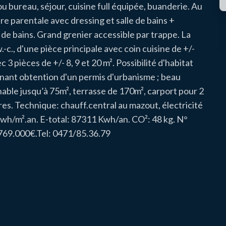
ou bureau, séjour, cuisine full équipée, buanderie. Au
e parentale avec dressing et salle de bains +
de bains. Grand grenier accessible par trappe. La
c., d'une pièce principale avec coin cuisine de +/-
 3 pièces de +/- 8, 9 et 20 m². Possibilité d'habitat
ennant obtention d'un permis d'urbanisme ; beau
inable jusqu’à 75m², terrasse de 170m², carport pour 2
es. Technique: chauff.central au mazout, électricité
kwh/m².an. E-total: 87311 Kwh/an. CO²: 48 kg. N°
769.000€.Tel: 0471/85.36.79