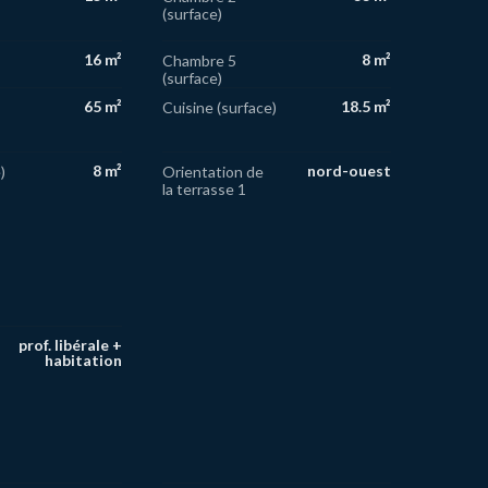
(surface)
16 m²
8 m²
Chambre 5
(surface)
65 m²
18.5 m²
Cuisine (surface)
8 m²
nord-ouest
)
Orientation de
la terrasse 1
prof. libérale +
habitation