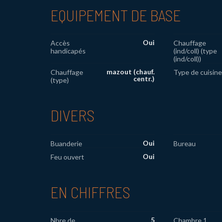
EQUIPEMENT DE BASE
Oui
Accès
Chauffage
handicapés
(ind/coll) (type
(ind/coll))
mazout (chauf.
Chauffage
Type de cuisine
centr.)
(type)
DIVERS
Oui
Buanderie
Bureau
Oui
Feu ouvert
EN CHIFFRES
5
Nbre de
Chambre 1