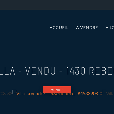
ACCUEIL
A VENDRE
A L
LLA - VENDU
-
1430 REB
VENDU