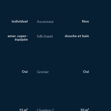
individuel
Non
Ascenseur
amer. super-
douche et bain
Sdb (type)
équipée
Oui
Oui
Grenier
15 m²
33 m²
Chambre 2