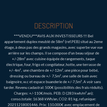
DESCRIPTION
***VENDU***AVIS AUX INVESTISSEURS !!! Bel
appartement duplex meublé de 58m² (ref.PEB) situé au 2eme
étage, à deux pas des grands magasins, avec superbe vue vue
arrière sur les champs. Il se compose d'un beau séjour de
+/-28m² avec cuisine équipée de rangements, taque
électrique, four, frigo et congélateur, hotte, une terrasse de
+/- 4m², une chambre de +/-12m², une pièce pour bébé,
dressing ou bureau de +/- 7,5m², une salle de bain avec
baignoire, w.c et espace buanderie de +/-7,5m². A voir sans
tarder. Revenu cadastral: 500€ (possibilités des frais réduits).
Charges: +/-110€/mois. PEB: D (283 kwh/m².an);
conso.totale: 16368 kWh/an, CO2: 81 kg, ref.unique:
20211218001446. Prix: 110.000€ avec emplacement de