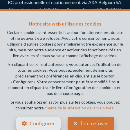
RC professionnelle et cautionnement via AXA Belgium SA,
Place du Trône 1, 1000 Bruxelles – police n° 730.390.160.
Couverture valable pour les activités réalisées en Belgique
Notre site web utilise des cookies
Adresse du siège: Sofoximmo SRL, rue Brison 52, 1480
Certains cookies sont essentiels au bon fonctionnement du site
Tubize
et ne peuvent être refusés. Avec votre consentement, nous
N° de compte bancaire: BE35 7320 6015 8037
utilisons d’autres cookies pour améliorer votre expérience sur le
site, mesurer notre audience et activer des fonctionnalités en
N° de compte tiers: BE53 7320 6047 9753.
lien avec les réseaux sociaux comme l’affichage de vidéos.
En cliquant sur « Tout autoriser », vous autorisez l’utilisation de
Conditions générales d'utilisation du site
tous les cookies. Vous pouvez également définir plus
précisément vos préférences en cliquant sur le bouton
Charte de la protection de la vie privée
« Configurer ». Votre consentement peut être modifié à tout
moment en cliquant sur le lien « Configuration des cookies » en
Configuration des cookies
bas de chaque page.
Si vous souhaitez en savoir plus sur les cookies, vous pouvez
consulter notre
charte de la protection de la vie privée
.
POWERED BY
WHISE
DESIGNED AND DEVELOPED BY
Configurer
Tout refuser
WEBULOUS.IMMO