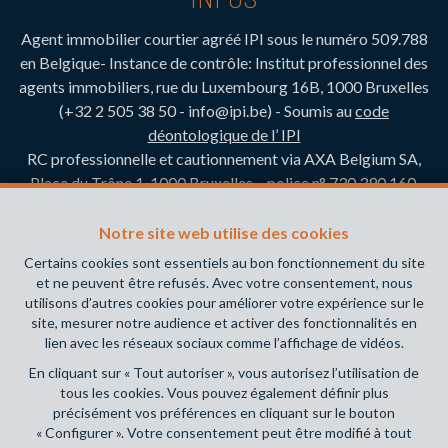
Agent immobilier courtier agréé IPI sous le numéro 509.788
en Belgique- Instance de contrôle: Institut professionnel des
agents immobiliers, rue du Luxembourg 16B, 1000 Bruxelles
(+32 2 505 38 50 - info@ipi.be) - Soumis au
code
déontologique de l’ IPI
RC professionnelle et cautionnement via AXA Belgium SA,
Place du Trône 1, 1000 Bruxelles – police n° 730.390.160.
Couverture valable pour les activités réalisées en Belgique
Notre site web utilise des cookies
Adresse du siège: Sofoximmo SRL, rue Brison 52, 1480
Certains cookies sont essentiels au bon fonctionnement du site
Tubize
et ne peuvent être refusés. Avec votre consentement, nous
N° de compte bancaire: BE35 7320 6015 8037
utilisons d’autres cookies pour améliorer votre expérience sur le
site, mesurer notre audience et activer des fonctionnalités en
N° de compte tiers: BE53 7320 6047 9753.
lien avec les réseaux sociaux comme l’affichage de vidéos.
En cliquant sur « Tout autoriser », vous autorisez l’utilisation de
Conditions générales d'utilisation du site
tous les cookies. Vous pouvez également définir plus
précisément vos préférences en cliquant sur le bouton
Charte de la protection de la vie privée
« Configurer ». Votre consentement peut être modifié à tout