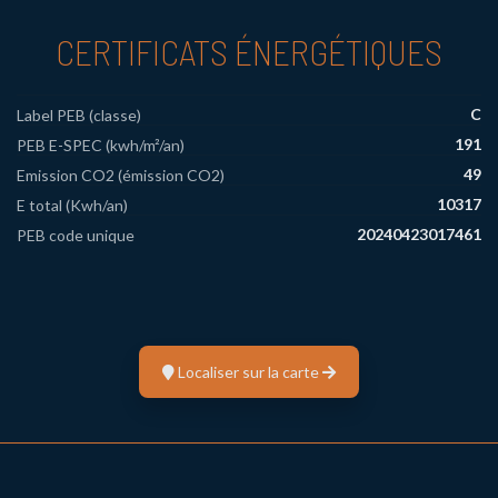
CERTIFICATS ÉNERGÉTIQUES
C
Label PEB (classe)
191
PEB E-SPEC (kwh/m²/an)
49
Emission CO2 (émission CO2)
10317
E total (Kwh/an)
20240423017461
PEB code unique
Localiser sur la carte